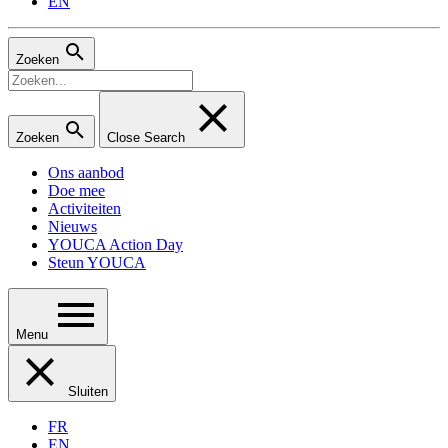
EN
Zoeken
Zoeken
Close Search
Ons aanbod
Doe mee
Activiteiten
Nieuws
YOUCA Action Day
Steun YOUCA
Menu
Sluiten
FR
EN